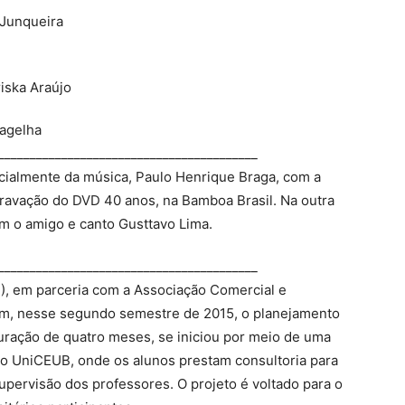
 Junqueira
riska Araújo
Dagelha
_________________________________________
ecialmente da música, Paulo Henrique Braga, com a
 gravação do DVD 40 anos, na Bamboa Brasil. Na outra
m o amigo e canto Gusttavo Lima.
_________________________________________
B), em parceria com a Associação Comercial e
ram, nesse segundo semestre de 2015, o planejamento
duração de quatro meses, se iniciou por meio de uma
do UniCEUB, onde os alunos prestam consultoria para
upervisão dos professores. O projeto é voltado para o