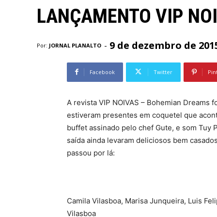
LANÇAMENTO VIP NO
9 de dezembro de 201
-
Por:
JORNAL PLANALTO
Facebook
Twitter
Pin
A revista VIP NOIVAS – Bohemian Dreams fo
estiveram presentes em coquetel que acont
buffet assinado pelo chef Gute, e som Tuy 
saída ainda levaram deliciosos bem casado
passou por lá:
Fotos: Din
Camila Vilasboa, Marisa Junqueira, Luis Feli
Vilasboa