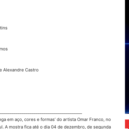
tins
amos
 e Alexandre Castro
_________________________________________
inga em aço, cores e formas’ do artista Omar Franco, no
l. A mostra fica até o dia 04 de dezembro, de segunda