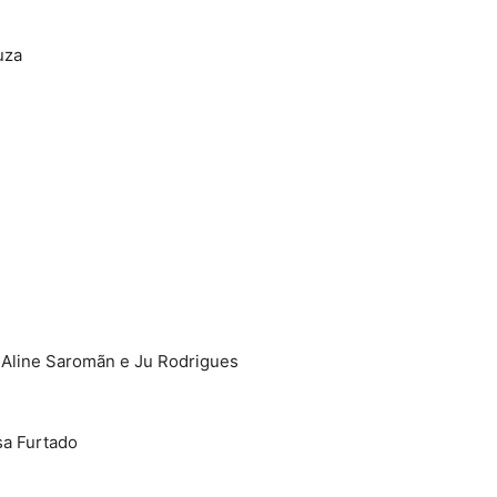
uza
 Aline Saromãn e Ju Rodrigues
sa Furtado