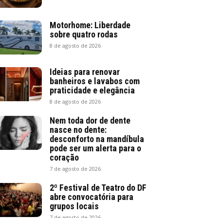
Motorhome: Liberdade
sobre quatro rodas
8 de agosto de 2026
Ideias para renovar
banheiros e lavabos com
praticidade e elegância
8 de agosto de 2026
Nem toda dor de dente
nasce no dente:
desconforto na mandíbula
pode ser um alerta para o
coração
7 de agosto de 2026
2º Festival de Teatro do DF
abre convocatória para
grupos locais
7 de agosto de 2026