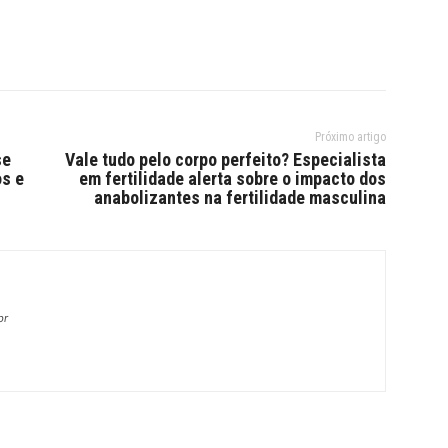
Próximo artigo
se
Vale tudo pelo corpo perfeito? Especialista
os e
em fertilidade alerta sobre o impacto dos
anabolizantes na fertilidade masculina
br