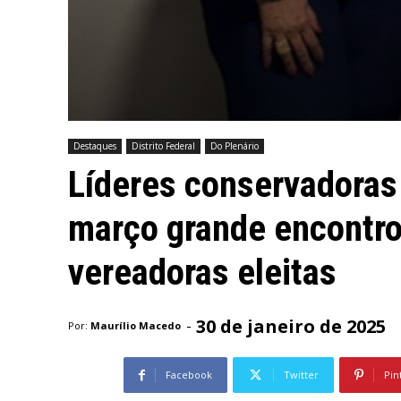
Destaques
Distrito Federal
Do Plenário
Líderes conservadoras
março grande encontro
vereadoras eleitas
30 de janeiro de 2025
-
Por:
Maurílio Macedo
Facebook
Twitter
Pin