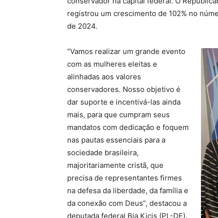
conservador na capital federal. O Republic
registrou um crescimento de 102% no númer
de 2024.
“Vamos realizar um grande evento
com as mulheres eleitas e
alinhadas aos valores
conservadores. Nosso objetivo é
dar suporte e incentivá-las ainda
mais, para que cumpram seus
mandatos com dedicação e foquem
nas pautas essenciais para a
sociedade brasileira,
majoritariamente cristã, que
precisa de representantes firmes
na defesa da liberdade, da família e
da conexão com Deus”, destacou a
deputada federal Bia Kicis (PL-DF).