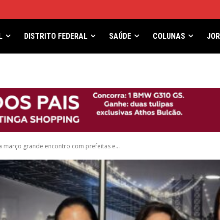
L
DISTRITO FEDERAL
SAÚDE
COLUNAS
JO
 março grande encontro com prefeitas e...