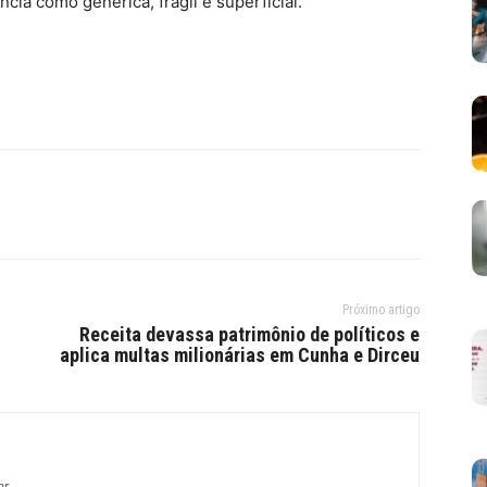
cia como genérica, frágil e superficial.
Próximo artigo
Receita devassa patrimônio de políticos e
aplica multas milionárias em Cunha e Dirceu
br