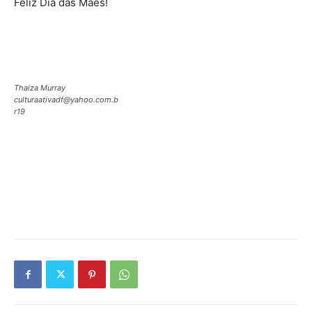
Feliz Dia das Mães!
Thaiza Murray
culturaativadf@yahoo.com.b
r19