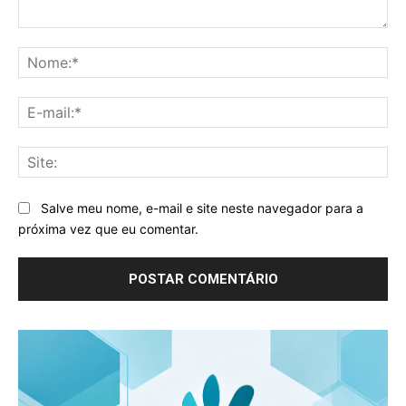
Comentário:
No
E-
mai
Sit
Salve meu nome, e-mail e site neste navegador para a
próxima vez que eu comentar.