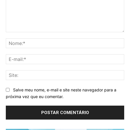
Comentário:
No
E-
mai
Sit
Salve meu nome, e-mail e site neste navegador para a
próxima vez que eu comentar.