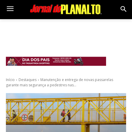
Início
Destaques
Manutenção e entrega de novas passarelas
garante mais segurança a pedestres nas...