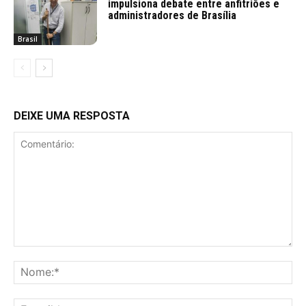
impulsiona debate entre anfitriões e
administradores de Brasília
Brasil
DEIXE UMA RESPOSTA
Comentário:
No
E-