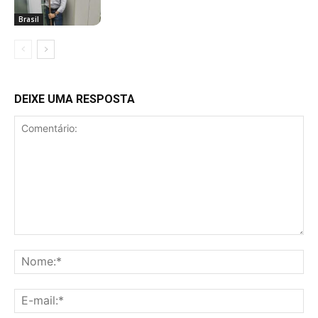
Brasil
DEIXE UMA RESPOSTA
Comentário:
No
E-
mai