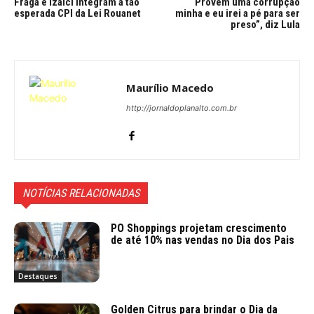
Fraga e Izalci integram a tão
“Provem uma corrupção
esperada CPI da Lei Rouanet
minha e eu irei a pé para ser
preso”, diz Lula
Maurílio Macedo
http://jornaldoplanalto.com.br
NOTÍCIAS RELACIONADAS
PO Shoppings projetam crescimento
de até 10% nas vendas no Dia dos Pais
Destaques
Golden Citrus para brindar o Dia da