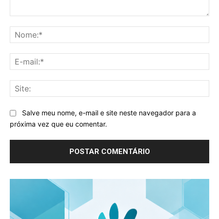
Comentário:
No
E-
mai
Sit
Salve meu nome, e-mail e site neste navegador para a
próxima vez que eu comentar.