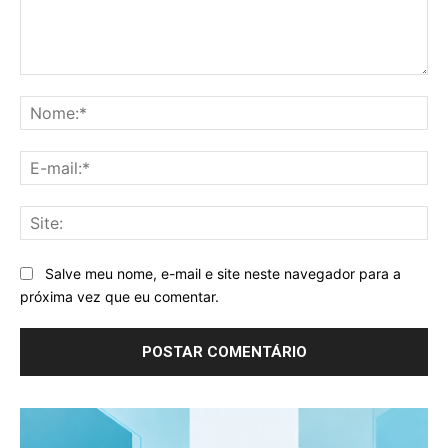
Comentário:
No
E-
mai
Sit
Salve meu nome, e-mail e site neste navegador para a
próxima vez que eu comentar.