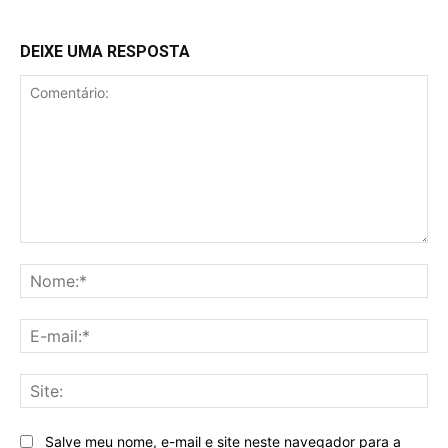
DEIXE UMA RESPOSTA
Comentário:
No
E-
mai
Sit
Salve meu nome, e-mail e site neste navegador para a