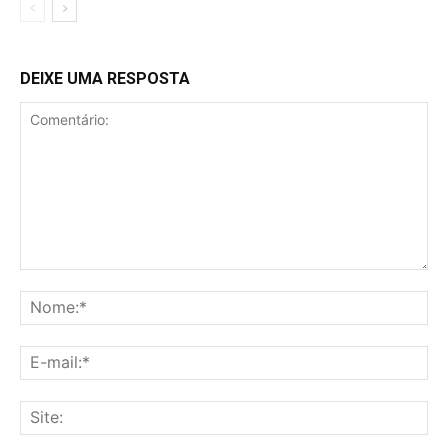
DEIXE UMA RESPOSTA
Comentário:
No
E-
mai
Sit