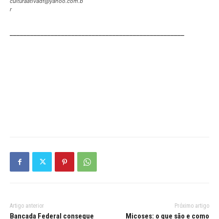
culturaativadf@yahoo.com.b
r
___________________________________________________
Artigo anterior
Próximo artigo
Bancada Federal consegue
Micoses: o que são e como