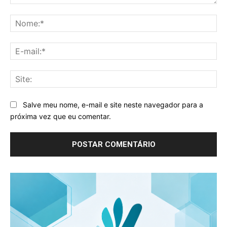
Comentário:
No
E-
mai
Sit
Salve meu nome, e-mail e site neste navegador para a
próxima vez que eu comentar.