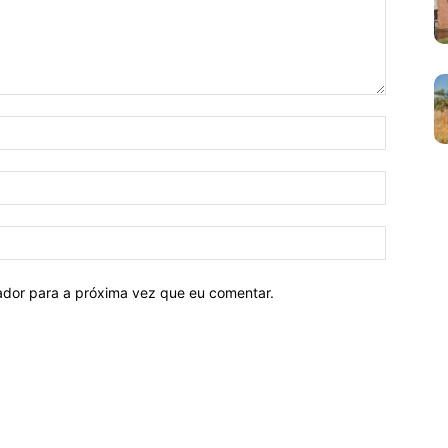
Nome:*
E-
mail:*
Site:
ador para a próxima vez que eu comentar.