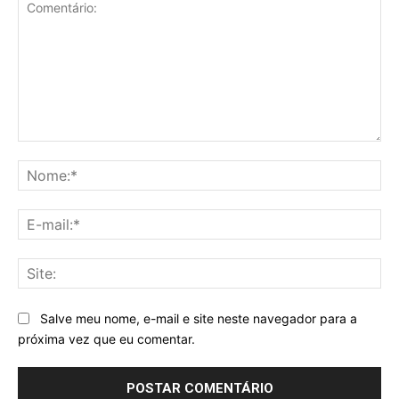
Comentário:
No
E-
mai
Sit
Salve meu nome, e-mail e site neste navegador para a
próxima vez que eu comentar.