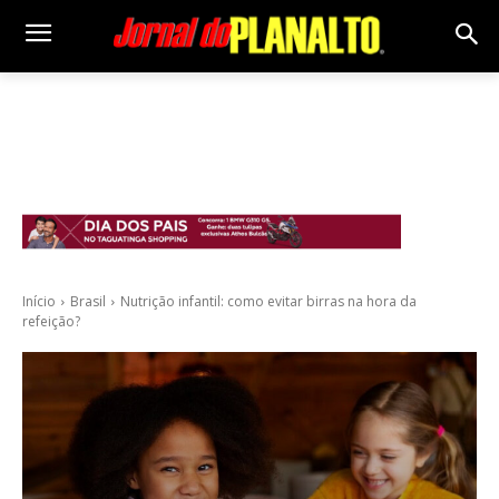
Início
Brasil
Nutrição infantil: como evitar birras na hora da
refeição?