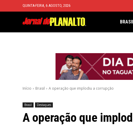
QUINTA-FEIRA, 6 AGOSTO, 2026
BRASI
Início
Brasil
A operação que implodiu a corrupção
Brasil
Destaques
A operação que implod