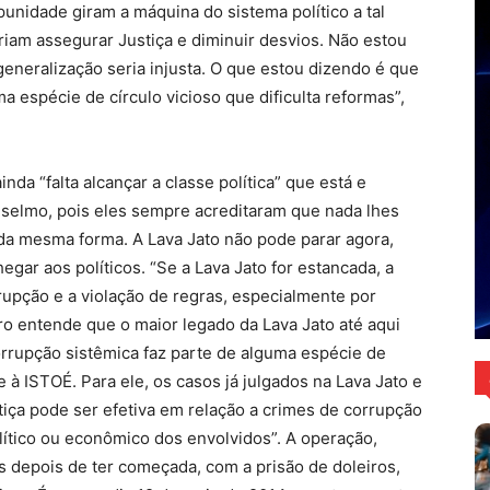
unidade giram a máquina do sistema político a tal
iam assegurar Justiça e diminuir desvios. Não estou
 generalização seria injusta. O que estou dizendo é que
a espécie de círculo vicioso que dificulta reformas”,
da “falta alcançar a classe política” que está e
nselmo, pois eles sempre acreditaram que nada lhes
da mesma forma. A Lava Jato não pode parar agora,
ar aos políticos. “Se a Lava Jato for estancada, a
upção e a violação de regras, especialmente por
ro entende que o maior legado da Lava Jato até aqui
orrupção sistêmica faz parte de alguma espécie de
 à ISTOÉ. Para ele, os casos já julgados na Lava Jato e
ça pode ser efetiva em relação a crimes de corrupção
ítico ou econômico dos envolvidos”. A operação,
 depois de ter começada, com a prisão de doleiros,