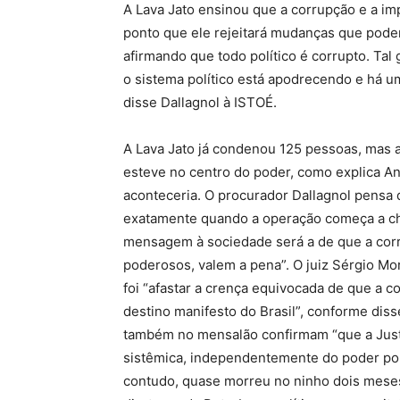
A Lava Jato ensinou que a corrupção e a imp
ponto que ele rejeitará mudanças que poder
afirmando que todo político é corrupto. Tal
o sistema político está apodrecendo e há um
disse Dallagnol à ISTOÉ.
A Lava Jato já condenou 125 pessoas, mas ain
esteve no centro do poder, como explica A
aconteceria. O procurador Dallagnol pensa 
exatamente quando a operação começa a cheg
mensagem à sociedade será a de que a corr
poderosos, valem a pena”. O juiz Sérgio Mo
foi “afastar a crença equivocada de que a c
destino manifesto do Brasil”, conforme disse
também no mensalão confirmam “que a Justi
sistêmica, independentemente do poder pol
contudo, quase morreu no ninho dois meses