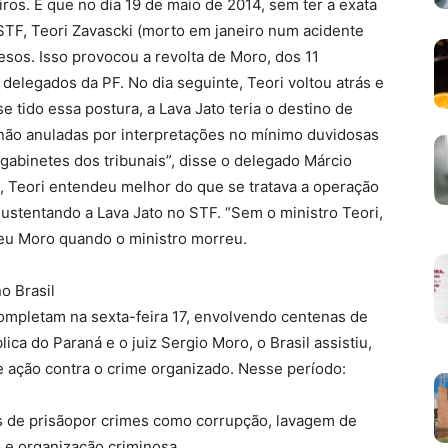
iros. É que no dia 19 de maio de 2014, sem ter a exata
 STF, Teori Zavascki (morto em janeiro num acidente
esos. Isso provocou a revolta de Moro, dos 11
delegados da PF. No dia seguinte, Teori voltou atrás e
e tido essa postura, a Lava Jato teria o destino de
não anuladas por interpretações no mínimo duvidosas
gabinetes dos tribunais”, disse o delegado Márcio
 Teori entendeu melhor do que se tratava a operação
 sustentando a Lava Jato no STF. “Sem o ministro Teori,
ceu Moro quando o ministro morreu.
o Brasil
ompletam na sexta-feira 17, envolvendo centenas de
ica do Paraná e o juiz Sergio Moro, o Brasil assistiu,
e ação contra o crime organizado. Nesse período:
s de prisãopor crimes como corrupção, lavagem de
o e organização criminosa