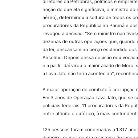
diretores da Petrobras, políticos e empreite
noção do que ela significava, o ministro do
aéreo), determinou a soltura de todos os pr
procuradores da República no Paraná e dos 
revogou a decisão. “Se o ministro não tivess
dezenas de outras operações que, quando 
da lei, descansam no berço esplendido dos 
Anselmo. Depois dessa decisão equivocada,
e a partir daí virou o maior aliado de Moro,
a Lava Jato não teria acontecido”, reconhe
A maior operação de combate à corrupção n
Em 3 anos de Operação Lava Jato, que se c
policiais federais, 11 procuradores da Repúbl
entre atônito e eufórico, à mais contundent
125 pessoas foram condenadas a 1.317 ano
dinheiro, crimes contra o sistema financeir