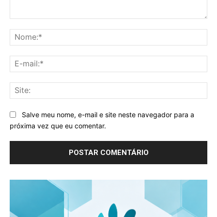
Comentário:
No
E-
mai
Sit
Salve meu nome, e-mail e site neste navegador para a
próxima vez que eu comentar.