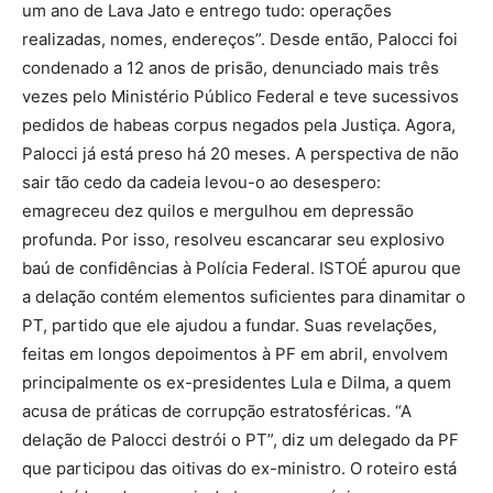
um ano de Lava Jato e entrego tudo: operações
realizadas, nomes, endereços”. Desde então, Palocci foi
condenado a 12 anos de prisão, denunciado mais três
vezes pelo Ministério Público Federal e teve sucessivos
pedidos de habeas corpus negados pela Justiça. Agora,
Palocci já está preso há 20 meses. A perspectiva de não
sair tão cedo da cadeia levou-o ao desespero:
emagreceu dez quilos e mergulhou em depressão
profunda. Por isso, resolveu escancarar seu explosivo
baú de confidências à Polícia Federal. ISTOÉ apurou que
a delação contém elementos suficientes para dinamitar o
PT, partido que ele ajudou a fundar. Suas revelações,
feitas em longos depoimentos à PF em abril, envolvem
principalmente os ex-presidentes Lula e Dilma, a quem
acusa de práticas de corrupção estratosféricas. “A
delação de Palocci destrói o PT”, diz um delegado da PF
que participou das oitivas do ex-ministro. O roteiro está