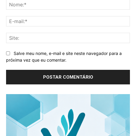
No
E-
mai
Sit
Salve meu nome, e-mail e site neste navegador para a
próxima vez que eu comentar.