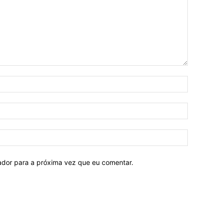
Nome:*
E-
mail:*
Site:
ador para a próxima vez que eu comentar.