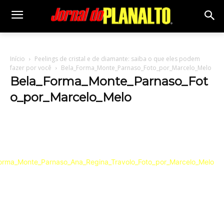
Início
Peelings de cristal e de diamante: saiba o que eles podem
fazer por você
Bela_Forma_Monte_Parnaso_Foto_por_Marcelo_Melo
Bela_Forma_Monte_Parnaso_Fot
o_por_Marcelo_Melo