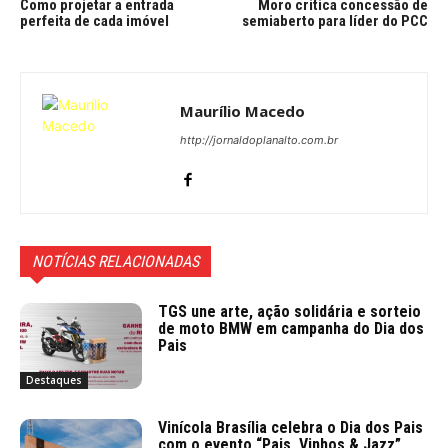
Como projetar a entrada
Moro critica concessão de
perfeita de cada imóvel
semiaberto para líder do PCC
Maurílio Macedo
http://jornaldoplanalto.com.br
NOTÍCIAS RELACIONADAS
TGS une arte, ação solidária e sorteio
de moto BMW em campanha do Dia dos
Pais
Destaques
Vinícola Brasília celebra o Dia dos Pais
com o evento “Pais, Vinhos & Jazz”