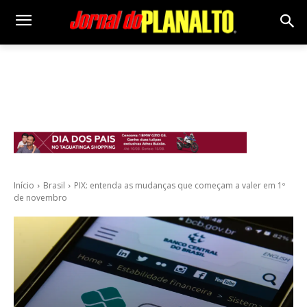
Início
Brasil
PIX: entenda as mudanças que começam a valer em 1º
de novembro