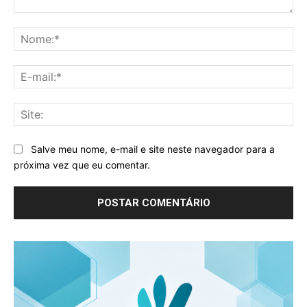
Comentário:
No
E-
mai
Sit
Salve meu nome, e-mail e site neste navegador para a
próxima vez que eu comentar.