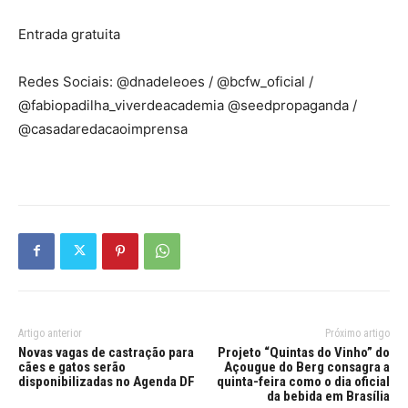
Entrada gratuita
Redes Sociais: @dnadeleoes / @bcfw_oficial /
@fabiopadilha_viverdeacademia @seedpropaganda /
@casadaredacaoimprensa
Artigo anterior
Próximo artigo
Novas vagas de castração para
Projeto “Quintas do Vinho” do
cães e gatos serão
Açougue do Berg consagra a
disponibilizadas no Agenda DF
quinta-feira como o dia oficial
da bebida em Brasília