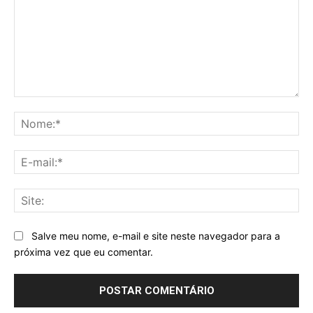
Comentário:
No
E-
mai
Sit
Salve meu nome, e-mail e site neste navegador para a
próxima vez que eu comentar.