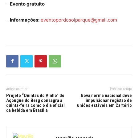
–
Evento gratuito
–
Informações:
eventopordosolp
arque@gmail.com
Artigo anterior
Próximo artigo
Projeto “Quintas do Vinho” do
Nova norma nacional deve
Açougue do Berg consagra a
impulsionar registro de
quinta-feira como o dia oficial
uniões estáveis em Cartório
da bebida em Brasília
Maurílio Macedo