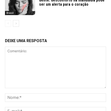
dente: desconforto na mandíbula pode
ser um alerta para o coração
Brasil
DEIXE UMA RESPOSTA
Comentário:
No
E-