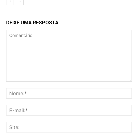
DEIXE UMA RESPOSTA
Comentário:
No
E-
mai
Sit