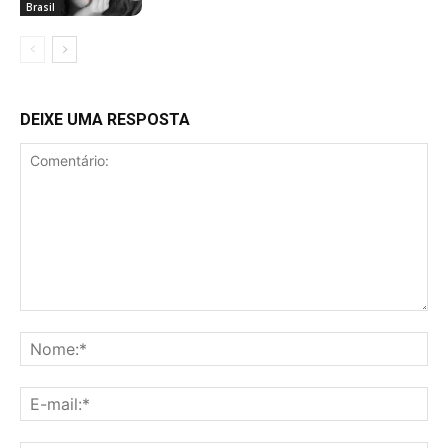
Brasil
DEIXE UMA RESPOSTA
Comentário:
No
E-
mai