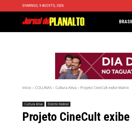
DOMINGO, 9 AGOSTO, 2026
BRASI
Início
COLUNAS
Cultura Ativa
Projeto CineCult exibe Matrix
Cultura Ativa
Distrito Federal
Projeto CineCult exibe