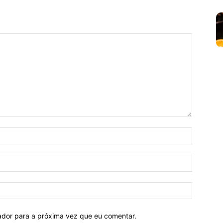
Nome:*
E-
mail:*
Site:
ador para a próxima vez que eu comentar.