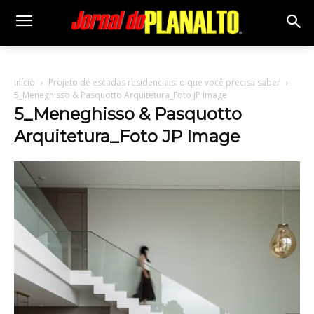
Início
Projeto de escadas residenciais: o que você precisa saber
5_Meneghisso & Pasquotto Arquitetura_Foto JP Image
5_Meneghisso & Pasquotto
Arquitetura_Foto JP Image