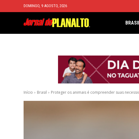
DOMINGO, 9 AGOSTO, 2026
BRASI
Início
Brasil
Proteger os animais é compreender suas necess