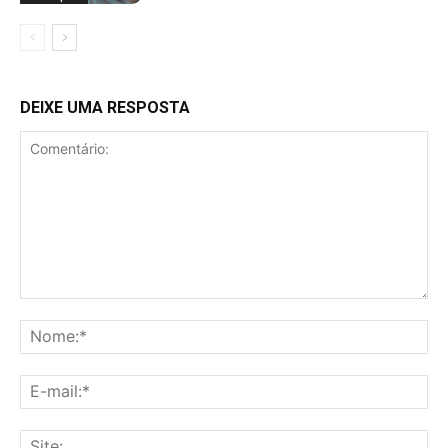
DEIXE UMA RESPOSTA
Comentário:
No
E-
mai
Sit