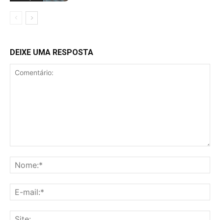
DEIXE UMA RESPOSTA
Comentário:
No
E-
mai
Sit