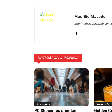
Maurílio Macedo
http://jornaldoplanalto.com.
NOTÍCIAS RELACIONADAS
Destaques
Cozinha & Ci
PO Shoppings projetam
Golden Ci