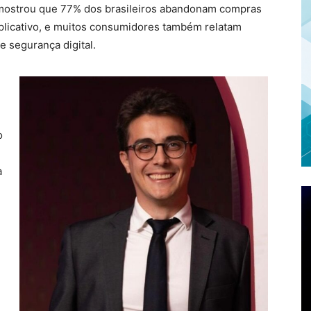
mostrou que 77% dos brasileiros abandonam compras
 aplicativo, e muitos consumidores também relatam
segurança digital.
o
a