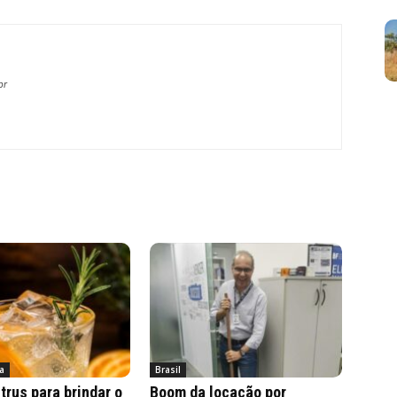
br
a
Brasil
trus para brindar o
Boom da locação por