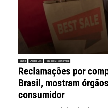
Brasil
Destaques
Parabólica Econômica
Reclamações por compr
Brasil, mostram órgão
consumidor