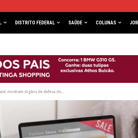
L
DISTRITO FEDERAL
SAÚDE
COLUNAS
JO
sil, mostram órgãos de defesa do...