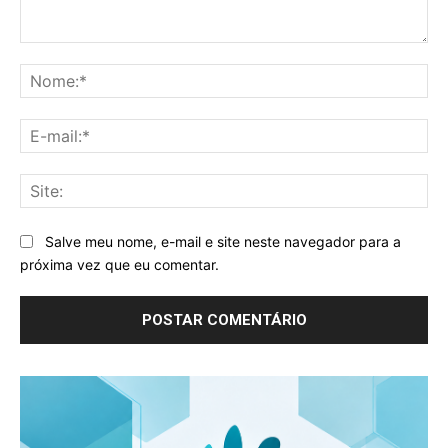
Comentário:
No
E-
mai
Sit
Salve meu nome, e-mail e site neste navegador para a
próxima vez que eu comentar.