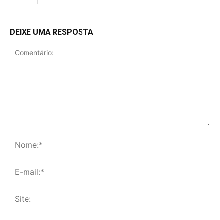
DEIXE UMA RESPOSTA
Comentário:
No
E-
mai
Sit