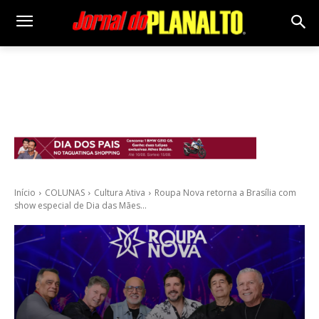
Início
COLUNAS
Cultura Ativa
Roupa Nova retorna a Brasília com
show especial de Dia das Mães...