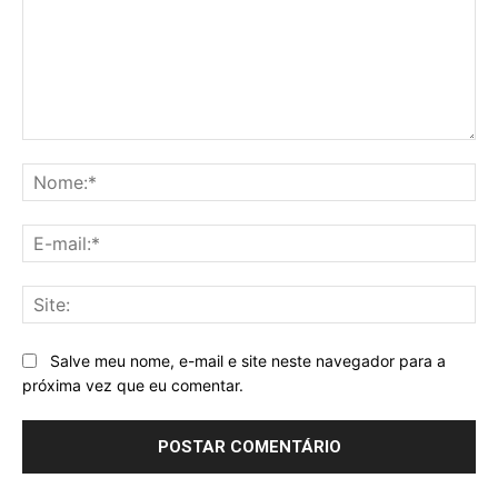
Comentário:
No
E-
mai
Sit
Salve meu nome, e-mail e site neste navegador para a
próxima vez que eu comentar.