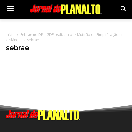
Início
Sebrae no DF e GDF realizam o 1º Mutirão da Simplificação em
Ceilândia
sebrae
sebrae