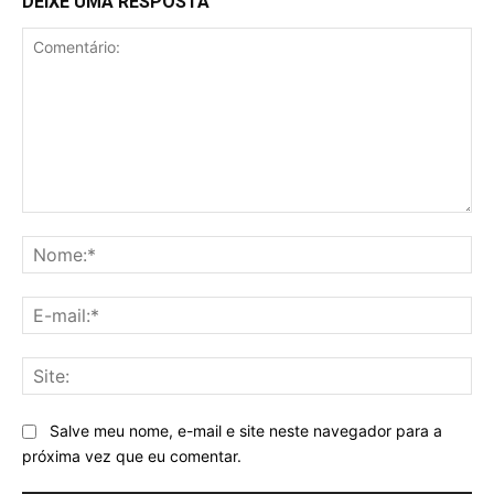
DEIXE UMA RESPOSTA
Comentário:
No
E-
mai
Sit
Salve meu nome, e-mail e site neste navegador para a
próxima vez que eu comentar.