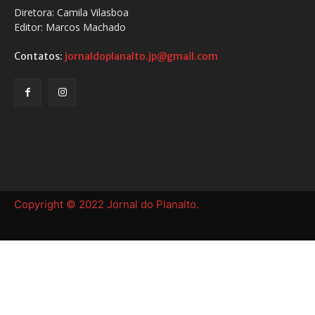
Diretora: Camila Vilasboa
Editor: Marcos Machado
Contatos:
jornaldoplanalto.jp@gmail.com
Copyright © 2022 Jornal do Planalto.