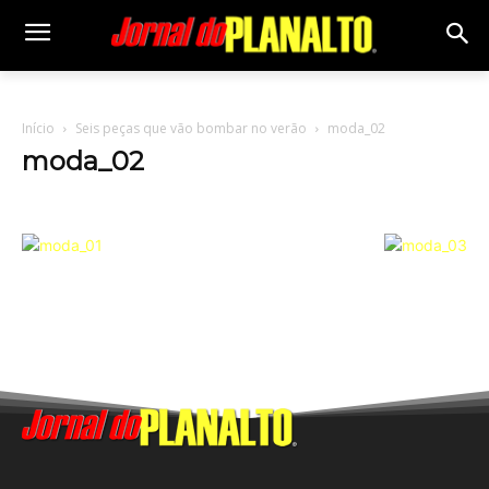
Início
Seis peças que vão bombar no verão
moda_02
moda_02