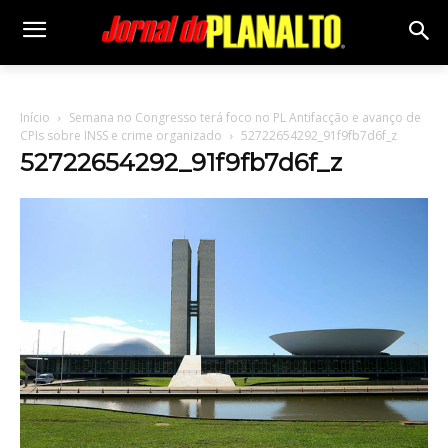
Início
Semana no Congresso terá foco no PL Antifacção e avanço de
CPIs sobre INSS e crime organizado
52722654292_91f9fb7d6f_z
52722654292_91f9fb7d6f_z