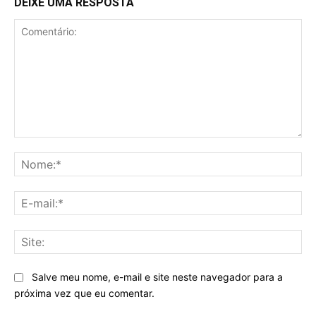
DEIXE UMA RESPOSTA
Comentário:
No
E-
mai
Sit
Salve meu nome, e-mail e site neste navegador para a
próxima vez que eu comentar.