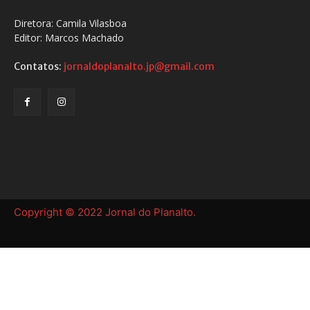
Diretora: Camila Vilasboa
Editor: Marcos Machado
Contatos:
jornaldoplanalto.jp@gmail.com
Copyright © 2022 Jornal do Planalto.