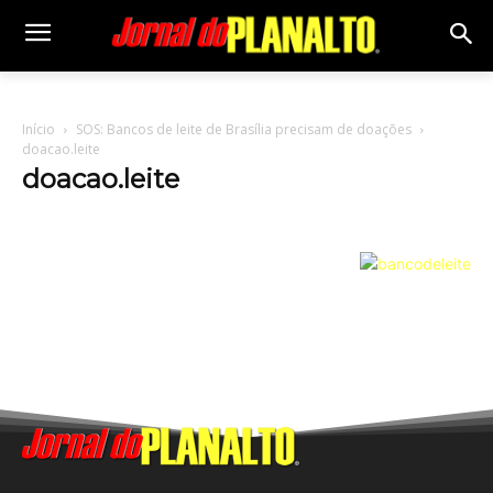
Início
SOS: Bancos de leite de Brasília precisam de doações
doacao.leite
doacao.leite