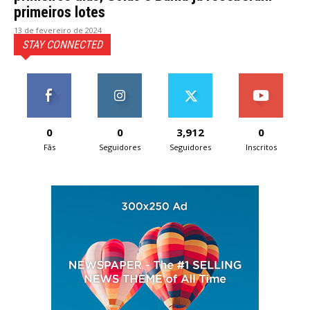
primeiros lotes
13 de fevereiro de 2024
STAY CONNECTED
0
0
3,912
0
Fãs
Seguidores
Seguidores
Inscritos