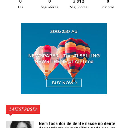
0
0
3,912
0
Fãs
Seguidores
Seguidores
Inscritos
LATEST POSTS
Nem toda dor de dente nasce no dente: