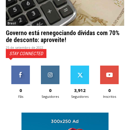
Brasil
Governo está renegociando dívidas com 70%
de desconto: aproveite!
25 de setembro de 2022
STAY CONNECTED
0
0
3,912
0
Fãs
Seguidores
Seguidores
Inscritos