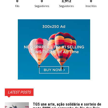
0
0
3,912
0
Fãs
Seguidores
Seguidores
Inscritos
LATEST POSTS
TGS une arte, ação solidária e sorteio de