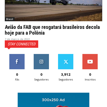
Brasil
Avião da FAB que resgatará brasileiros decola
hoje para a Polônia
7 de março de 2022
STAY CONNECTED
0
0
3,912
0
Fãs
Seguidores
Seguidores
Inscritos