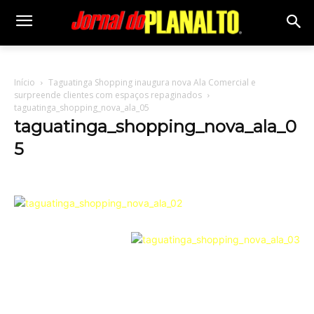
Início
Taguatinga Shopping inaugura nova Ala Comercial e
surpreende clientes com espaços repaginados
taguatinga_shopping_nova_ala_05
taguatinga_shopping_nova_ala_0
5