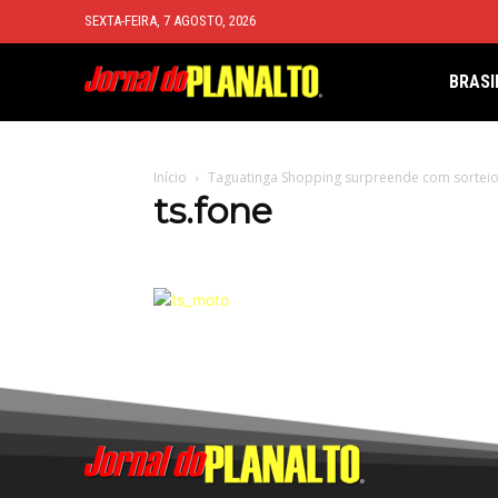
SEXTA-FEIRA, 7 AGOSTO, 2026
BRASI
Início
Taguatinga Shopping surpreende com sorteios
ts.fone