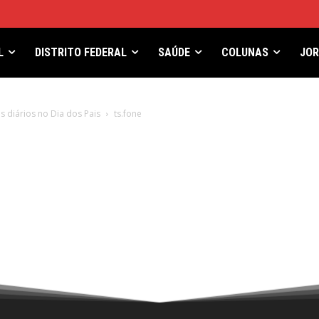
L
DISTRITO FEDERAL
SAÚDE
COLUNAS
JO
 diários no Dia dos Pais
ts.fone