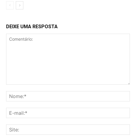
DEIXE UMA RESPOSTA
Comentário:
No
E-
mai
Sit